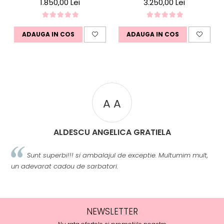
Diamante
1.850,00 Lei
3.250,00 Lei
ADAUGA IN COS
ADAUGA IN COS
A A
ALDESCU ANGELICA GRATIELA
Sunt superbi!!! si ambalajul de exceptie. Multumim mult,
un adevarat cadou de sarbatori.
m
NEWSLETTER