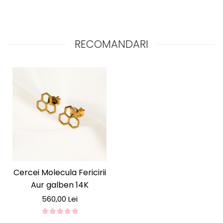
Detalii Produs:
Material:
Aur galben 14K
Design:
Inimioară delicată
Pietre:
Zirconiu alb și roșu
Siguranță:
Sistem de protecție pentru pielea
RECOMANDARI
sensibilă
Destinație:
Ideal pentru bebeluși și fetițe, cadou
perfect pentru ocazii speciale
Oferă-i micuței tale strălucirea regală pe care o merită
cu cerceii
"Royal Love"
. Eleganță, siguranță și iubire într-
o bijuterie prețioasă!
Cercei Molecula Fericirii
Aur galben 14K
560,00 Lei