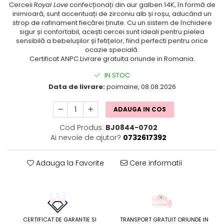
Cerceii R
oyal Love
confecționați din aur galben 14K, în formă de
inimioară, sunt accentuați de zirconiu alb și roșu, aducând un
strop de rafinament fiecărei ținute. Cu un sistem de închidere
sigur și confortabil, acești cercei sunt ideali pentru pielea
sensibilă a bebelușilor și fetițelor, fiind perfecti pentru orice
ocazie specială.
Certificat ANPC.Livrare gratuita oriunde in Romania.
IN STOC
Data de livrare:
poimaine, 08.08.2026
ADAUGA IN COS
Cod Produs:
BJ0844-0702
Ai nevoie de ajutor?
0732617392
Adauga la Favorite
Cere informatii
CERTIFICAT DE GARANTIE SI
TRANSPORT GRATUIT ORIUNDE IN