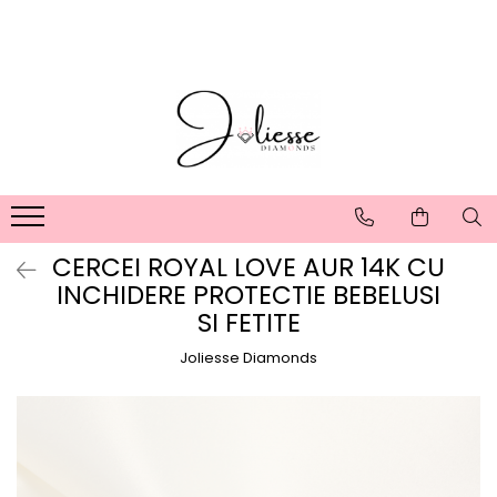
Cadouri
Exclusive Collection
Bijuterii cu diamante naturale
Cadouri bebelusi
Coliere Pietre Naturale
Cadouri fetite
Baby Joliesse
Cadouri adolescente
Cadouri de absolvire
Cadouri pentru Ea
CERCEI ROYAL LOVE AUR 14K CU
Cadouri pentru El
INCHIDERE PROTECTIE BEBELUSI
SI FETITE
Joliesse Diamonds