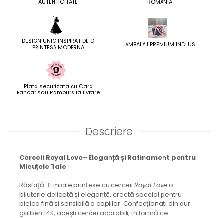
AUTENTICITATE
ROMANIA
DESIGN UNIC INSPIRAT DE O
AMBALAJ PREMIUM INCLUS
PRINTESA MODERNA
Plata securizata cu Card
Bancar sau Ramburs la livrare
Descriere
Cerceii Royal Love– Eleganță și Rafinament pentru
Micuțele Tale
Răsfață-ți micile prințese cu cerceii
Royal Love
o
bijuterie delicată și elegantă, creată special pentru
pielea fină și sensibilă a copiilor. Confecționați din aur
galben 14K, acești cercei adorabili, în formă de