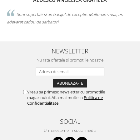
ALDESCU ANGELICA GRATIELA
Sunt superbi!!! si ambalajul de exceptie. Multumim mult, un
adevarat cadou de sarbatori.
i
NEWSLETTER
Nu rata ofertele si promotiile noastre
Vreau sa primesc newsletter cu promotiile
magazinului. Afla mai multe in
Politica de
Confidentialitate
SOCIAL
Urmareste-ne in social media