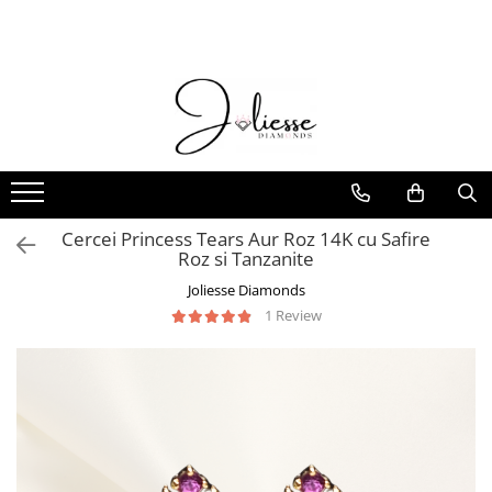
Cadouri
Exclusive Collection
Bijuterii cu diamante naturale
Cadouri bebelusi
Coliere Pietre Naturale
Cadouri fetite
Baby Joliesse
Cadouri adolescente
Cadouri de absolvire
Cercei Princess Tears Aur Roz 14K cu Safire
Roz si Tanzanite
Cadouri pentru Ea
Joliesse Diamonds
Cadouri pentru El
1 Review