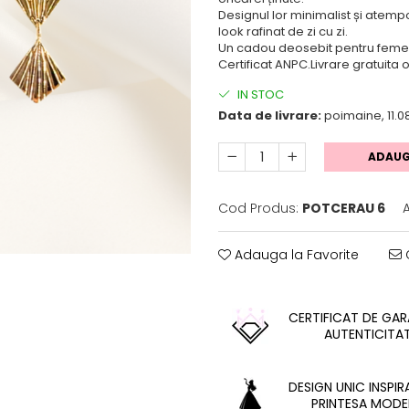
Designul lor minimalist și atempo
look rafinat de zi cu zi.
Un cadou deosebit pentru femeia 
Certificat ANPC.Livrare gratuita
IN STOC
Data de livrare:
poimaine, 11.0
ADAUG
Cod Produs:
POTCERAU 6
Adauga la Favorite
C
CERTIFICAT DE GARA
AUTENTICITA
DESIGN UNIC INSPIR
PRINTESA MODE