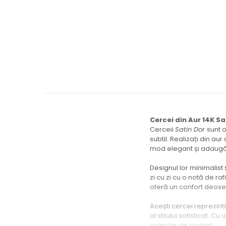
Cercei din Aur 14K Sa
Cerceii
Satin Dor
sunt 
subtil. Realizați din au
mod elegant și adaugă u
Designul lor minimalist 
zi cu zi cu o notă de ra
oferă un confort deoseb
Acești cercei reprezint
al stilului sofisticat. Cu
colecție de bijuterii.