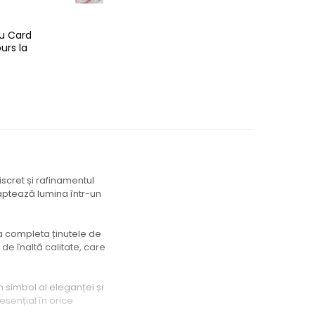
cu Card
urs la
scret și rafinamentul
 captează lumina într-un
u a completa ținutele de
j de înaltă calitate, care
 simbol al eleganței și
esențial în orice