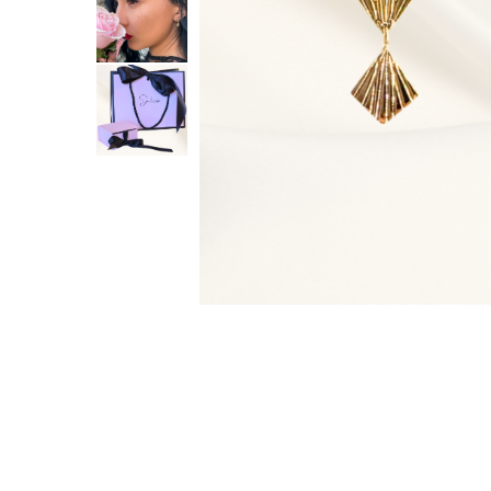
Cadouri adolescente
Cadouri de absolvire
Cadouri pentru Ea
Cadouri pentru El