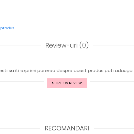
n de 14K, cu finisaj satinat
 și elegant, cu un look atemporal
e produs
 pentru ocazii speciale sau ținute de zi cu zi
tru
: Cadou special, accesoriu elegant de zi cu zi
tate
: Da
Review-uri
(0)
scret și rafinament ținutelor tale cu cerceii
Satin Dor
– o bijuterie ca
sti sa iti exprimi parerea despre acest produs poti adauga 
SCRIE UN REVIEW
RECOMANDARI