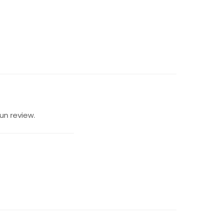
re radiază eleganță și
un review.