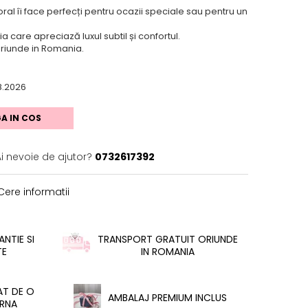
ral îi face perfecți pentru ocazii speciale sau pentru un
care apreciază luxul subtil și confortul.
 oriunde in Romania.
8.2026
A IN COS
Ai nevoie de ajutor?
0732617392
ere informatii
NTIE SI
TRANSPORT GRATUIT ORIUNDE
TE
IN ROMANIA
AT DE O
AMBALAJ PREMIUM INCLUS
RNA