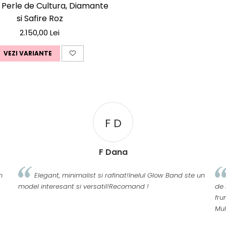
u Perle de Cultura, Diamante
si Safire Roz
2.150,00 Lei
VEZI VARIANTE
F D
F Dana
m
Elegant, minimalist si rafinat!Inelul Glow Band ste un
model interesant si versatil!Recomand !
de 
fru
Mu