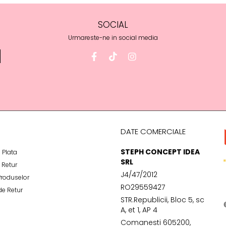
SOCIAL
Urmareste-ne in social media
DATE COMERCIALE
STEPH CONCEPT IDEA
 Plata
SRL
e Retur
J4/47/2012
Produselor
RO29559427
de Retur
STR.Republicii, Bloc 5, sc
A, et 1, AP 4
Comanesti 605200,