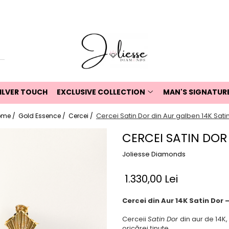
ILVER TOUCH
EXCLUSIVE COLLECTION
MAN'S SIGNATUR
Cercei Satin Dor din Aur galben 14K Sati
ome /
Gold Essence /
Cercei /
CERCEI SATIN DOR
Joliesse Diamonds
1.330,00 Lei
Cercei din Aur 14K Satin Dor 
Cerceii
Satin Dor
din aur de 14K,
oricărei ținute.