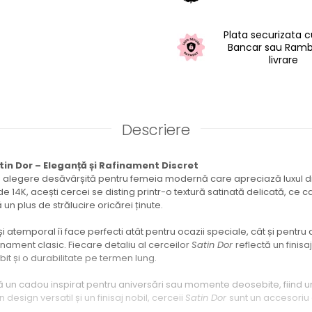
Plata securizata 
Bancar sau Ramb
livrare
Descriere
tin Dor – Eleganță și Rafinament Discret
o alegere desăvârșită pentru femeia modernă care apreciază luxul di
r de 14K, acești cercei se disting printr-o textură satinată delicată, ce
n plus de strălucire oricărei ținute.
și atemporal îi face perfecti atât pentru ocazii speciale, cât și pentr
finament clasic. Fiecare detaliu al cerceilor
Satin Dor
reflectă un finisa
it și o durabilitate pe termen lung.
ă un cadou inspirat pentru aniversări sau momente deosebite, fiind un
 un design versatil și un finisaj nobil, cerceii
Satin Dor
sunt un accesoriu 