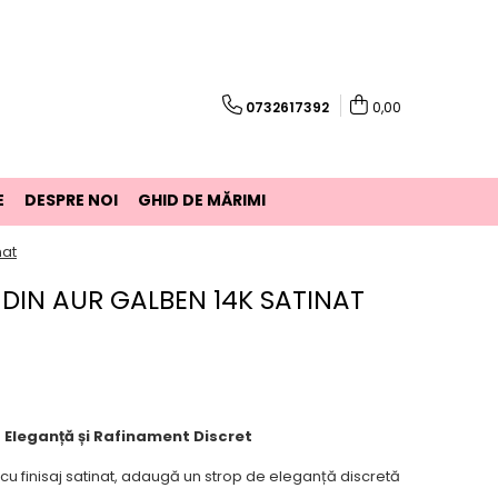
0732617392
0,00
E
DESPRE NOI
GHID DE MĂRIMI
nat
 DIN AUR GALBEN 14K SATINAT
– Eleganță și Rafinament Discret
 cu finisaj satinat, adaugă un strop de eleganță discretă