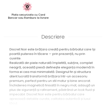
Plata securizata cu Card
Bancar sau Ramburs la livrare
Descriere
Discret Noir este brățara creată pentru bărbatul care își
poartă puterea în tăcere — prin prezență, nu prin
cuvinte.
Realizată din piele naturală împletită, subțire, complet
neagră, această piesă definește eleganța modernă în
forma ei cea mai minimalistă. Designul fin și structura
atent lucrată transformă brățara într-un accesoriu
premium, perfect pentru un stil matur și bine ancorat.
Închiderea magnetică finisată în negru mat, adaugă un
plus de siguranță și rafinament, păstrând un look fluid și
impecabil. Discret Noir este pentru bărbatul care
apreciază detaliile curate, calitatea autentică și luxul
tăcut.