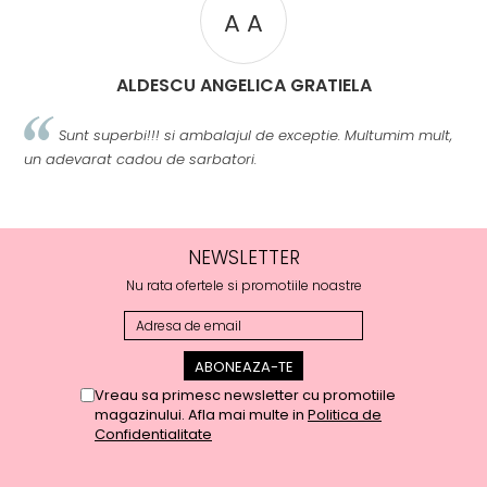
A A
ALDESCU ANGELICA GRATIELA
Sunt superbi!!! si ambalajul de exceptie. Multumim mult,
un adevarat cadou de sarbatori.
m
NEWSLETTER
Nu rata ofertele si promotiile noastre
Vreau sa primesc newsletter cu promotiile
magazinului. Afla mai multe in
Politica de
Confidentialitate