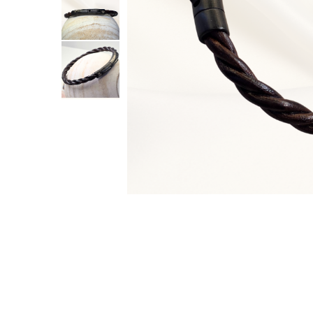
Cadouri adolescente
Cadouri de absolvire
Cadouri pentru Ea
Cadouri pentru El