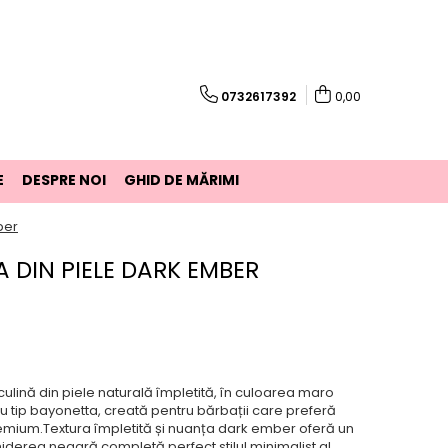
0732617392
0,00
E
DESPRE NOI
GHID DE MĂRIMI
ber
A DIN PIELE DARK EMBER
lină din piele naturală împletită, în culoarea maro
u tip bayonetta, creată pentru bărbații care preferă
premium.Textura împletită și nuanța dark ember oferă un
iderea neagră completă perfect stilul minimalist al