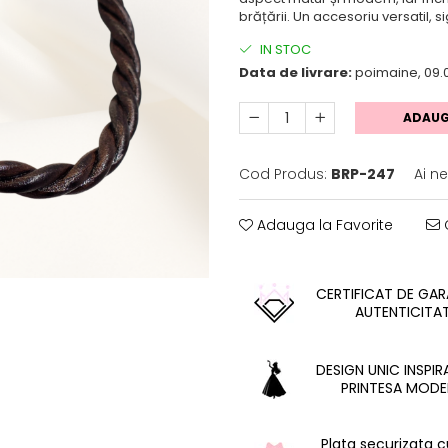
brățării. Un accesoriu versatil, si
IN STOC
Data de livrare:
poimaine, 09.
ADAUG
Cod Produs:
BRP-247
Ai n
Adauga la Favorite
C
CERTIFICAT DE GARA
AUTENTICITA
DESIGN UNIC INSPIR
PRINTESA MODE
Plata securizata 