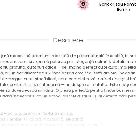
Bancar sau Ramb
livrare
Descriere
țară masculină premium, realizată din piele naturală împletită, în nu
 modern care își exprimă puterea prin eleganță calmă și detalii impe
u profund, cu tonuri calde — se îmbină perfect cu textura împletită a
ă, cu un aer discret de lux. Închiderea este realizată din otel inoxidabil
istem sigur, curat și sofisticat, care completează perfect designul br
ate, control și liniște interioară — nu despre ostentație. Este alegere
voie să dovedească nimănui. O piesă perfectă pentru ținute business,
rtată în fiecare zi ca un simbol discret al stilului și al determinării pe
tă – calitate premium, textură rafinată
(dark ember) – caldă, masculină, elegantă
– tip bayonetta, sigură, modernă, extrem de durabilă
, premium