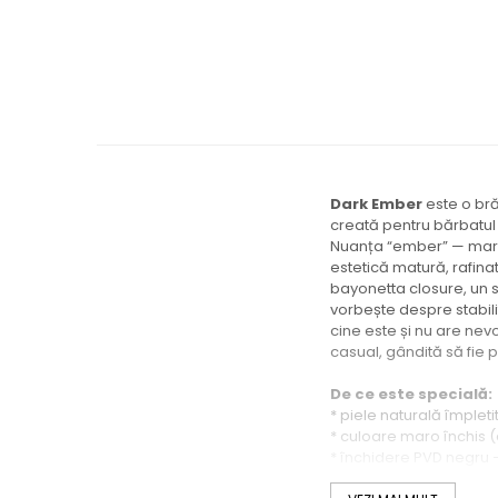
Dark Ember
este o bră
creată pentru bărbatul
Nuanța “ember” — maroni
estetică matură, rafinat
bayonetta closure, un s
vorbește despre stabilit
cine este și nu are ne
casual, gândită să fie pu
De ce este specială:
* piele naturală împleti
* culoare maro închis 
* închidere PVD negru 
* stil minimalist, matur