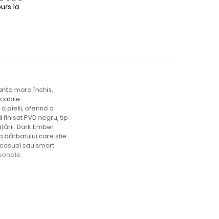
urs la
anța maro închis,
cabile.
 pielii, oferind o
 finisat PVD negru, tip
ățării. Dark Ember
a bărbatului care știe
 casual sau smart
rsonale.