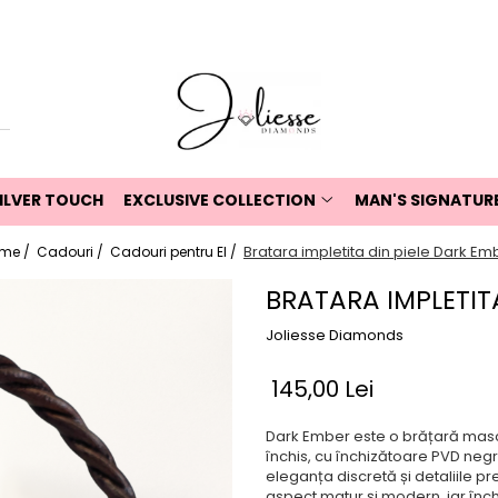
ILVER TOUCH
EXCLUSIVE COLLECTION
MAN'S SIGNATUR
Bratara impletita din piele Dark Em
me /
Cadouri /
Cadouri pentru El /
BRATARA IMPLETIT
Joliesse Diamonds
145,00 Lei
Dark Ember este o brățară mascu
închis, cu închizătoare PVD negr
eleganța discretă și detaliile 
aspect matur și modern, iar înch