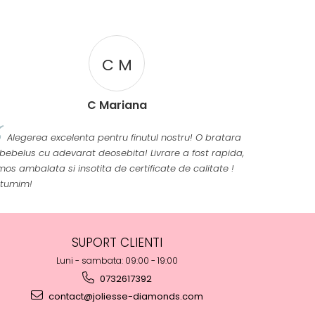
C M
C Mariana
Alegerea excelenta pentru finutul nostru! O bratara
bebelus cu adevarat deosebita! Livrare a fost rapida,
mos ambalata si insotita de certificate de calitate !
ltumim!
SUPORT CLIENTI
Luni - sambata: 09:00 - 19:00
0732617392
contact@joliesse-diamonds.com