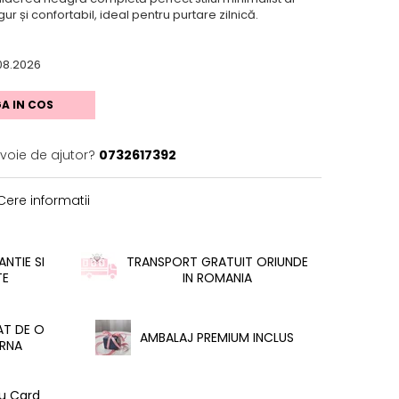
gur și confortabil, ideal pentru purtare zilnică.
08.2026
A IN COS
evoie de ajutor?
0732617392
ere informatii
NTIE SI
TRANSPORT GRATUIT ORIUNDE
TE
IN ROMANIA
AT DE O
AMBALAJ PREMIUM INCLUS
RNA
cu Card