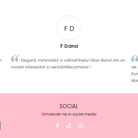
F D
F Dana
m
Elegant, minimalist si rafinat!Inelul Glow Band ste un
model interesant si versatil!Recomand !
de 
fru
Mu
SOCIAL
Urmareste-ne in social media