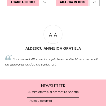
ADAUGA IN COS
ADAUGA IN COS
A A
ALDESCU ANGELICA GRATIELA
Sunt superbi!!! si ambalajul de exceptie. Multumim mult,
un adevarat cadou de sarbatori.
m
NEWSLETTER
Nu rata ofertele si promotiile noastre