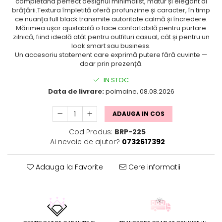
completând perfect designul minimalist, matur și elegant al
brățării.Textura împletită oferă profunzime și caracter, în timp
ce nuanța full black transmite autoritate calmă și încredere.
Mărimea ușor ajustabilă o face confortabilă pentru purtare
zilnică, fiind ideală atât pentru outfituri casual, cât și pentru un
look smart sau business.
Un accesoriu statement care exprimă putere fără cuvinte —
doar prin prezență.
IN STOC
Data de livrare:
poimaine, 08.08.2026
ADAUGA IN COS
Cod Produs:
BRP-225
Ai nevoie de ajutor?
0732617392
Adauga la Favorite
Cere informatii