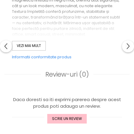
magnetica finisată în negru mat, oferind atât siguranță,
cât și un look modern, masculinat, cu note elegante.
Textura împletită conferă profunzime, stabilitate și
caracter, transformând brățara într-un statement subtil
— nu ostentativ, ci hotărât. Mărimea ușor ajustabilă o
face perfectă pentru purtare zilnică, indiferent de stil:
office, smart casual, street, minimalist.
Night Dominance este pentru bărbatul care nu are
nevoie de recunoaștere. O obține oricum. Prin prezență.
VEZI MAI MULT
Prin atitudine. Prin detalii impecabile.
Informatii conformitate produs
De ce este specială:
* piele naturală împletită – premium, rezistentă, flexibilă
Review-uri
(0)
* negru integral → lux modern, masculin, dominator
* un accesoriu statement, dar sobru
* mărime ușor ajustabilă pentru confort și versatilitate
* perfectă pentru un look puternic, controlat, matur
Daca doresti sa iti exprimi parerea despre acest
Materiale:
produs poti adauga un review.
* Piele naturală împletită – negru
* Ajustabilă
SCRIE UN REVIEW
Mood:
Noapte. Putere. Dominanță tăcută.