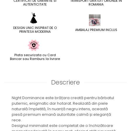
CERTIFICAT DE GARANTIE SI
TRANSPORT GRATUIT ORIUNDE IN
AUTENTICITATE
ROMANIA
DESIGN UNIC INSPIRAT DE O
AMBALAJ PREMIUM INCLUS
PRINTESA MODERNA
Plata securizata cu Card
Bancar sau Ramburs la livrare
Descriere
Night Dominance este brățara creată pentru bărbatul
puternic, enigmatic dar hotarat. Realizată din piele
naturală împletită, în nuanță negru intens, această
piesă premium emană autoritate calmă și eleganță
rece.
Designul minimalist este completat de o închizătoare