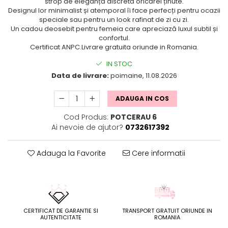
strop de eleganță discretă oricărei ținute.
Designul lor minimalist și atemporal îi face perfecți pentru ocazii
speciale sau pentru un look rafinat de zi cu zi.
Un cadou deosebit pentru femeia care apreciază luxul subtil și
confortul.
Certificat ANPC.Livrare gratuita oriunde in Romania.
IN STOC
Data de livrare:
poimaine, 11.08.2026
ADAUGA IN COS
Cod Produs:
POTCERAU 6
Ai nevoie de ajutor?
0732617392
Adauga la Favorite
Cere informatii
CERTIFICAT DE GARANTIE SI
TRANSPORT GRATUIT ORIUNDE IN
AUTENTICITATE
ROMANIA