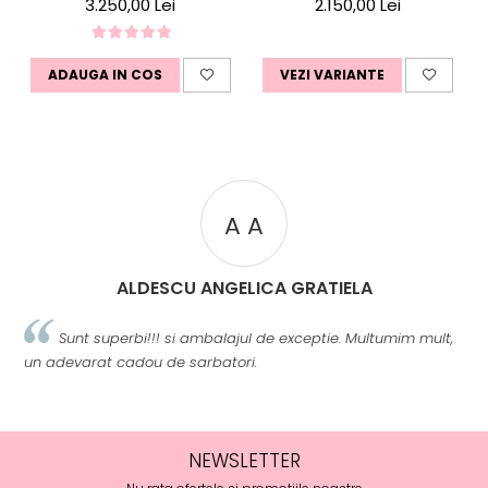
Diamante si Safire Roz
3.250,00 Lei
2.150,00 Lei
ADAUGA IN COS
VEZI VARIANTE
A A
ALDESCU ANGELICA GRATIELA
Sunt superbi!!! si ambalajul de exceptie. Multumim mult,
un adevarat cadou de sarbatori.
m
NEWSLETTER