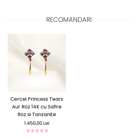
cu cerceii
Satin Dor
– o bijuterie care radiază eleganță
și stil în fiecare moment.
RECOMANDARI
Cercei Princess Tears
Aur Roz 14K cu Safire
Roz si Tanzanite
1.450,00 Lei