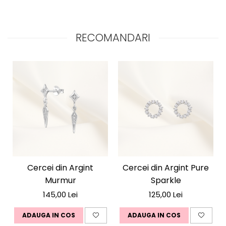
* Zirconiu alb elegant
* Lanț fin și proporționat
Mood:
RECOMANDARI
Luminos. Delicat. Plin de sens.
Cercei din Argint
Cercei din Argint Pure
Murmur
Sparkle
145,00 Lei
125,00 Lei
ADAUGA IN COS
ADAUGA IN COS