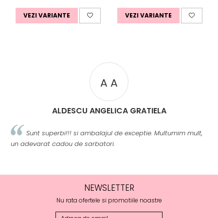
VEZI VARIANTE
VEZI VARIANTE
A A
ALDESCU ANGELICA GRATIELA
Sunt superbi!!! si ambalajul de exceptie. Multumim mult,
un adevarat cadou de sarbatori.
m
NEWSLETTER
Nu rata ofertele si promotiile noastre