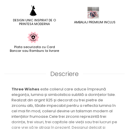
DESIGN UNIC INSPIRAT DE O
AMBALAJ PREMIUM INCLUS
PRINTESA MODERNA
Plata securizata cu Card
Bancar sau Ramburs la livrare
Descriere
Three Wishes
este colierul care aduce împreună
eleganța, lumina și simbolistica subtilă a dorințelor tale.
Realizat din argint 925 și decorat cu trei pietre de
zirconiu alb, tăiate impecabil pentru a reflecta lumina în
cel mai fin mod, colierul devine un talisman modern al
intențiilor frumoase.Cele trei zirconii reprezintă trei
dorințe, trei visuri, trei capitole ale vieții sau trei lucruri pe
care vrei să le atragi în prezent. Designul delicat și