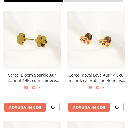
Cercei Bloom Sparkle Aur
Cercei Royal Love Aur 14K cu
satinat 14K, cu inchidere
inchidere protectie Bebelusi
protectie, Marime Mica,
si Fetite
390,00 Lei
480,00 Lei
Bebelusi si Fetite, 0-5 ani
ADAUGA IN COS
ADAUGA IN COS