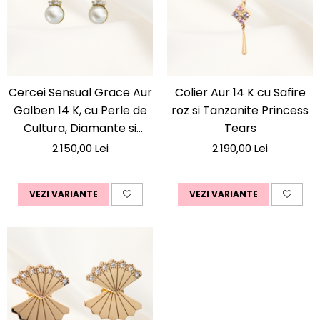
Cercei Sensual Grace Aur
Colier Aur 14 K cu Safire
Galben 14 K, cu Perle de
roz si Tanzanite Princess
Cultura, Diamante si
Tears
Safire Roz
2.150,00 Lei
2.190,00 Lei
VEZI VARIANTE
VEZI VARIANTE